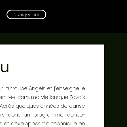
Nous joindre
eu
ur la troupe Angels et j’enseigne le
entrée dans ma vie lorsque j’avais
is. Après quelques années de danse
cours dans un programme danse-
es et développer ma technique en